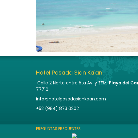
Hotel Posada Sian Ka'an
Calle 2 Norte entre 5ta Av. y ZFM,
Playa del C
77710
info
hotelposadasiankaan.com
+52 (984) 873 0202
PREGUNTAS FRECUENTES